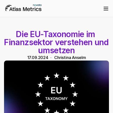
Die EU-Taxonomie im 
Finanzsektor verstehen und 
umsetzen
17.09.2024
  ·   
Christina Anselm