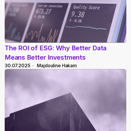
The ROI of ESG: Why Better Data 
Means Better Investments
30.07.2025
  ·   
Majdouline Hakam